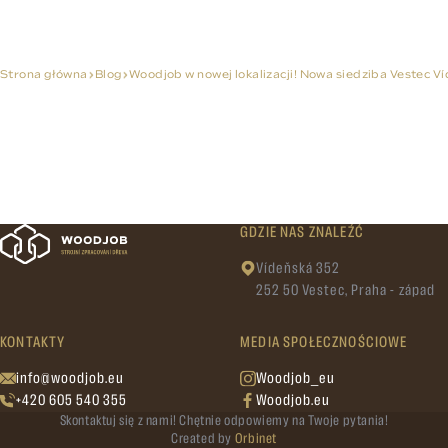
Strona główna
Blog
Woodjob w nowej lokalizacji! Nowa siedziba Vestec V
GDZIE NAS ZNALEŹĆ
Vídeňská 352
252 50 Vestec, Praha - západ
KONTAKTY
MEDIA SPOŁECZNOŚCIOWE
info@woodjob.eu
Woodjob_eu
+420 605 540 355
Woodjob.eu
Skontaktuj się z nami! Chętnie odpowiemy na Twoje pytania!
Created by
Orbinet