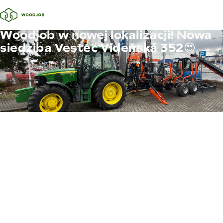
Woodjob w nowej lokalizacji! Nowa
siedziba Vestec Vídeňská 352😍