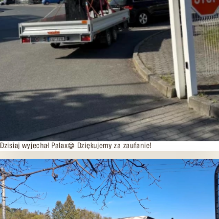
06.05.2026
Dzisiaj wyjechał Palax😁 Dziękujemy za zaufanie!