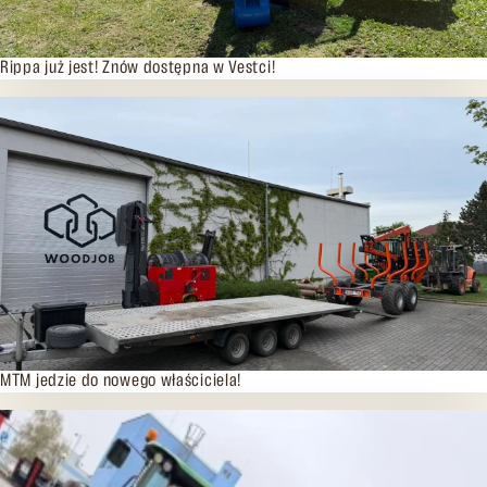
30.04.2026
Rippa już jest! Znów dostępna w Vestci!
29.04.2026
MTM jedzie do nowego właściciela!