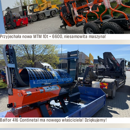
16.04.2026
Przyjechała nowa MTM 10t + 6600, niesamowita maszyna!
08.04.2026
Balfor 416 Continetal ma nowego właściciela! Dziękujemy!