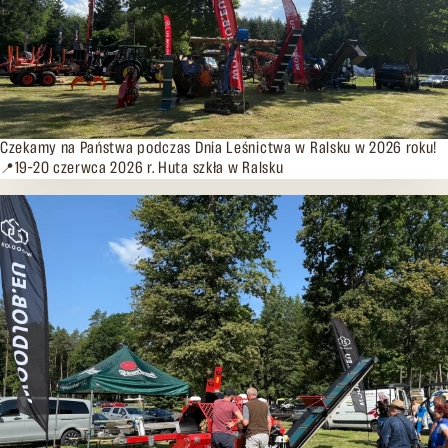
19.06.2026
Czekamy na Państwa podczas Dnia Leśnictwa w Ralsku w 2026 roku!
📍19–20 czerwca 2026 r. Huta szkła w Ralsku