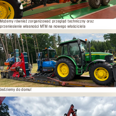
27.06.2026
Możemy również zorganizować przegląd techniczny oraz
przeniesienie własności MTM na nowego właściciela
21.06.2026
Jedziemy do domu!