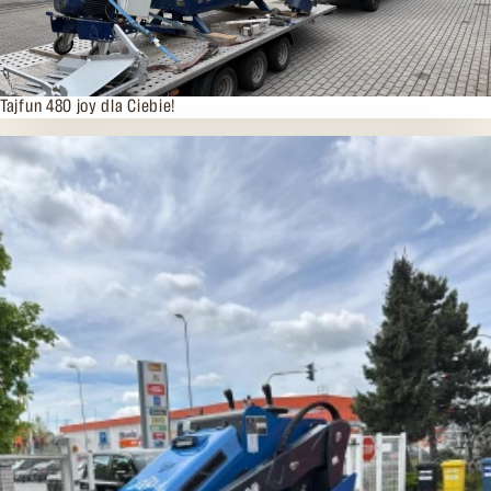
13.05.2026
Tajfun 480 joy dla Ciebie!