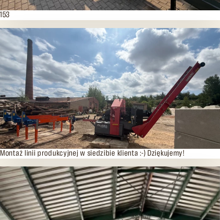
20.07.2026
153
16.07.2026
Montaż linii produkcyjnej w siedzibie klienta :-) Dziękujemy!