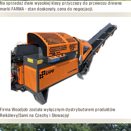
09.07.2026
Na sprzedaż dwie wysokiej klasy przyczepy do przewozu drewna
marki FARMA – stan doskonały, cena do negocjacji.
02.07.2026
Firma Woodjob została wyłącznym dystrybutorem produktów
Reikälevy/Sami na Czechy i Słowację!