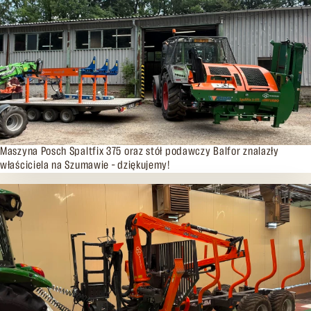
30.06.2026
Maszyna Posch Spaltfix 375 oraz stół podawczy Balfor znalazły
właściciela na Szumawie – dziękujemy!