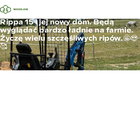
Rippa 15 i jej nowy dom. Będą
wyglądać bardzo ładnie na farmie.
Życzę wielu szczęśliwych ripów.🤩😎
🥰