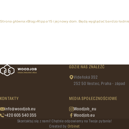
Strona główna
Blog
Rippa 15 i jej nowy dom. Będą wyglądać bardzo ładnie
GDZIE NAS ZNALEŹĆ
Vídeňská 352
252 50 Vestec, Praha - západ
KONTAKTY
MEDIA SPOŁECZNOŚCIOWE
info@woodjob.eu
Woodjob_eu
+420 605 540 355
Woodjob.eu
Skontaktuj się z nami! Chętnie odpowiemy na Twoje pytania!
Created by
Orbinet