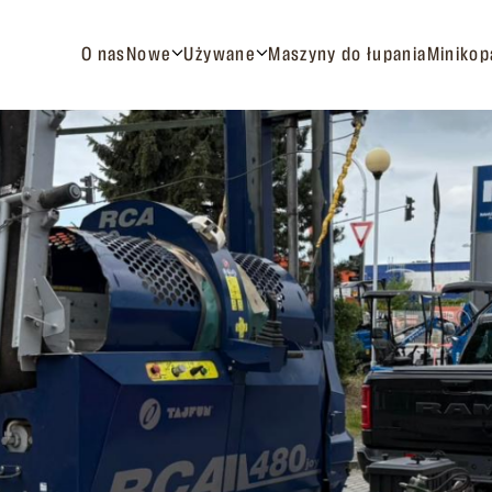
O nas
Nowe
Używane
Maszyny do łupania
Minikop