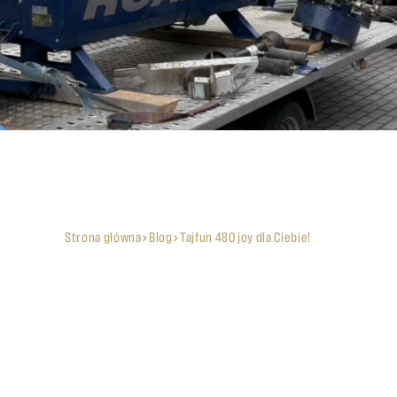
Strona główna
Blog
Tajfun 480 joy dla Ciebie!