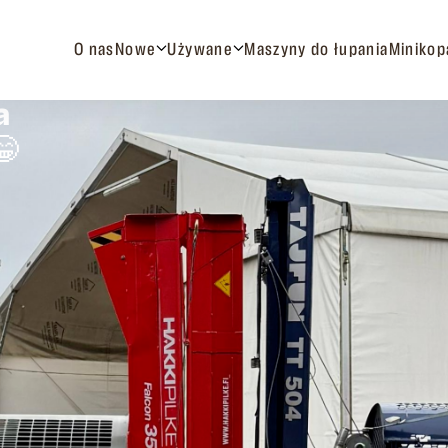
O nas
Nowe
Używane
Maszyny do łupania
Minikop
a
😁