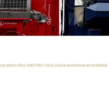
rona główna
Blog
Hakki Pilke i Tajfun, kolejna weekendowa wycieczka🤩😁