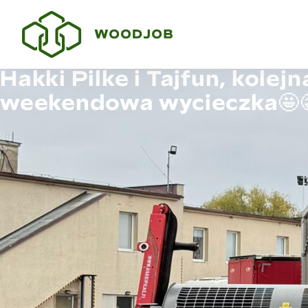
Hakki Pilke i Tajfun, kolejn
weekendowa wycieczka🤩