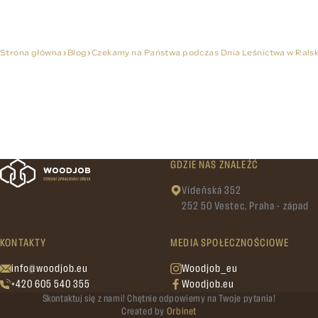
Strona główna
Blog
Czekamy na Państwa podczas Dnia Leśnictwa w Ralsku
GDZIE NAS ZNALEŹĆ
Vídeňská 352
252 50 Vestec, Praha - západ
KONTAKTY
MEDIA SPOŁECZNOŚCIOWE
info@woodjob.eu
Woodjob_eu
+420 605 540 355
Woodjob.eu
Skontaktuj się z nami! Chętnie odpowiemy na Twoje pytania!
Created by
Orbinet