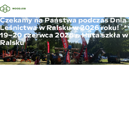
Czekamy na Państwa podczas Dnia
Leśnictwa w Ralsku w 2026 roku! 📍
19–20 czerwca 2026 r. Huta szkła w
Ralsku