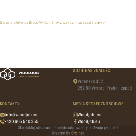
Strona główna
Blog
Wróciliśmy z wakacji i sprzedajemy :-)
GDZIE NAS ZNALEŹĆ
Vídeňská 352
252 50 Vestec, Praha - západ
KONTAKTY
MEDIA SPOŁECZNOŚCIOWE
info@woodjob.eu
Woodjob_eu
+420 605 540 355
Woodjob.eu
Skontaktuj się z nami! Chętnie odpowiemy na Twoje pytania!
Created by
Orbinet