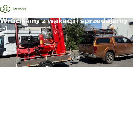
Wróciliśmy z wakacji i sprzedajemy
:-)