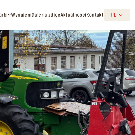
arki
Wynajem
Galeria zdjęć
Aktualności
Kontakt
PL