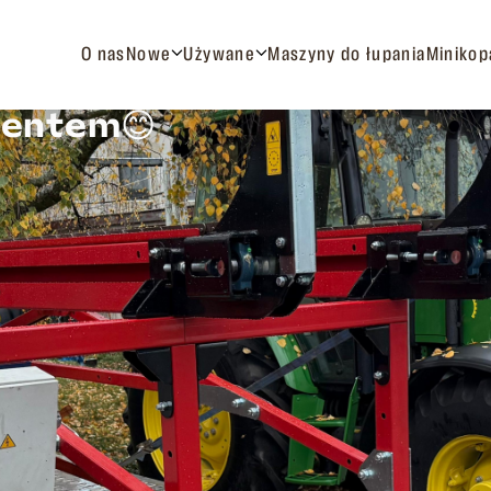
O nas
Nowe
Używane
Maszyny do łupania
Minikop
lientem😊