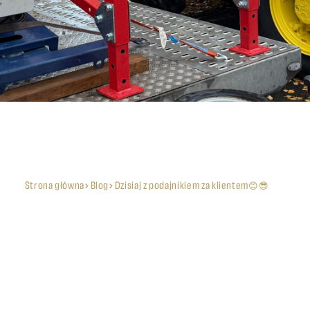
Strona główna
Blog
Dzisiaj z podajnikiem za klientem😊😎