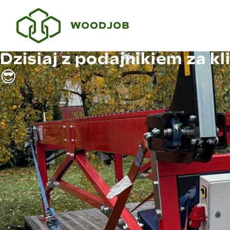
Dzisiaj z podajnikiem za k
😎