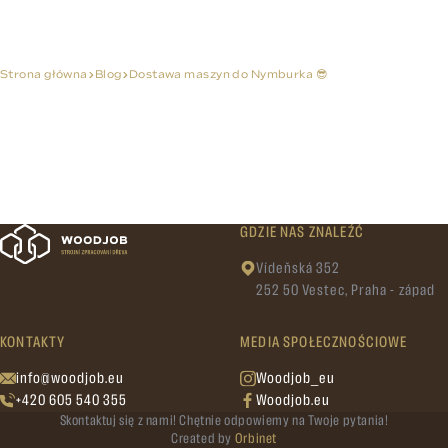
Strona główna
Blog
Dostawa maszyn do Nymburka 😎
GDZIE NAS ZNALEŹĆ
Vídeňská 352
252 50 Vestec, Praha - západ
KONTAKTY
MEDIA SPOŁECZNOŚCIOWE
info@woodjob.eu
Woodjob_eu
+420 605 540 355
Woodjob.eu
Skontaktuj się z nami! Chętnie odpowiemy na Twoje pytania!
Created by
Orbinet