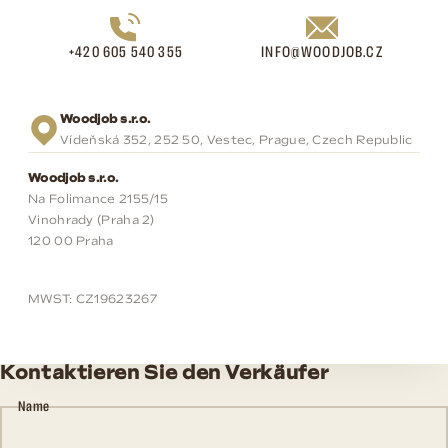
+420 605 540 355
INFO@WOODJOB.CZ
Woodjob s.r.o.
Vídeňská 352, 252 50, Vestec, Prague, Czech Republic
Woodjob s.r.o.
Na Folimance 2155/15
Vinohrady (Praha 2)
120 00 Praha
MWST: CZ19623267
Kontaktieren Sie den Verkäufer
Name