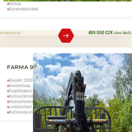
Rampe
Schwenkdeichsel
499 000 CZK
ohne MwSt.
Verkaufspreis
FARMA 9t, 2025
Baujahr: 2025
Ausstattung:
Tragfähigkeit: 9 t
Hydraulikkran: 6,3 m
Hydraulische Bremsen
Lenkdeichsel
Bedienung von der Traktorkabine aus