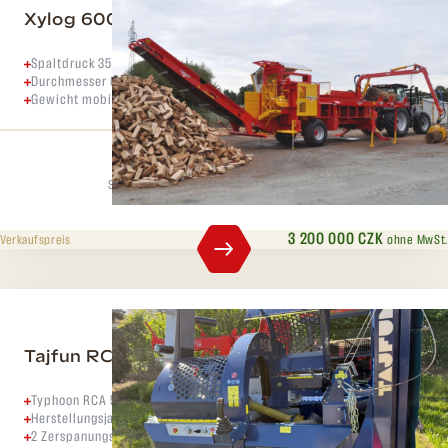
Xylog 600
Spaltdruck 35 Tonnen
Durchmesser 60 cm
Gewicht mobile Version 8500 kg
Spaltdruck
Max. Durchmesser
35 t
60 cm
3 200 000 CZK
ohne MwSt.
Verkaufspreis
Tajfun RCA 500 PRO
Typhoon RCA 500 PRO mit Absaugung
Herstellungsjahr 2023
2 Zerspanungsgeschwindigkeiten