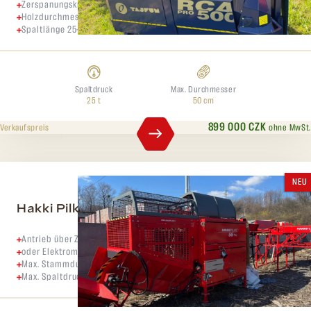
Zerspanungskraft 25 Tonnen
Holzdurchmesser 5-50 cm
Spaltlänge 25-50 cm
Spaltdruck
Max. Durchmesser
25 t
50 cm
899 000 CZK
ohne MwSt.
Verkaufspreis
NEU
Hakki Pilke 55 PRO Combi
Antrieb über Zapfwelle
oder Elektromotor 21,3 kW
Max. Stammdurchmesser 55 cm
Max. Spaltdruck 40 Tonnen