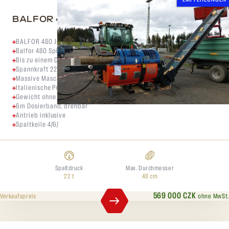
BALFOR 480 JOY
BALFOR 480 JOY - EL, TR, COMBI, Dieselantrieb,
Balfor 480 Spielautomat
Bis zu einem Durchmesser von 48 cm
Spannkraft 22 Tonnen
Massive Maschine
Italienische Produktion
Gewicht ohne Öl 1609 kg
6m Dosierband, drehbar
Antrieb inklusive
Spaltkeile 4/6/
Spaltdruck
Max. Durchmesser
22 t
48 cm
569 000 CZK
ohne MwSt.
Verkaufspreis