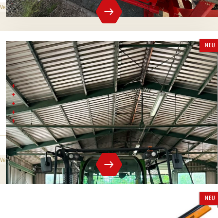
649 000 CZK
ohne MwSt.
Verkaufspreis
NEU
FENDT 720
Baujahr 2021
800 Betriebsstunden
AGCO Power, 6-Zylinder-Turbodiesel
Hubraum 7,5 l
Leistung 200 k (149 kW)
3 590 000 CZK
ohne MwSt.
Verkaufspreis
NEU
S185-EC440