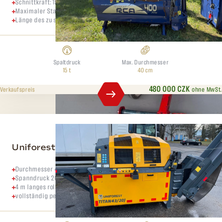
Schnittkraft: 15 Tonnen mit 2 Geschwindigkeitsstufen
Maximaler Stammdurchmesser 5–40 cm
Länge des zu schneidenden Stammes 25–50 cm
Spaltdruck
Max. Durchmesser
15 t
40 cm
480 000 CZK
ohne MwSt.
Verkaufspreis
Uniforest Titan 43/20J
Durchmesser 43–45 cm
Spanndruck 20 Tonnen
4 m langes rollendes Ausgabeband
vollständig per Joystick steuerbar