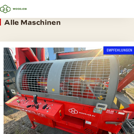
Alle Maschinen
EMPFEHLUNGEN
Hakki Pilke 43 Pro / Kombi-Antrieb
Max. Durchmesser des Holzstamms 43 cm
Max. Länge des Holzscheits 60 cm
Spaltkraft 15 Tonnen
Schnittleiste 18“
Spaltkeil, 6-teilig
Spaltdruck
Max. Durchmesser
15 t
43 cm