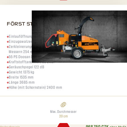
FÖRST ST8D
Einlauföffnung Größe 200 mm x 255 mm
Einzugswalzen-System FörstGrip Einzugswalzen
Zerkleinerungsmethode Offene Scheibe (728 x 30 mm) mit zwei
Messern 254 mm
55 PS Doosan DPF-Dieselmotor
Kraftstofftankinhalt 35 Liter
Geräuschpegel 122 dB
Gewicht 1375 kg
Breite 1535 mm
Länge 3685 mm
Höhe (mit Schornstein) 2400 mm
Max. Durchmesser
20 cm