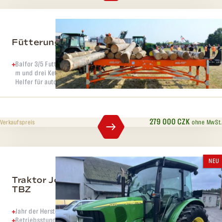
Fütterungstisch Balfor 3/5
Balfor 3/5 Futtertisch, robuster Futtertisch mit einer Länge von 5,0
m und drei Ketten mit einem Durchmesser von 1,7 m. Ein großartiger
Helfer für automatische Häcksler. Preis ohne MwSt.
279 000 CZK
ohne MwSt.
Verkaufspreis
NEU
Traktor John Deere 5820 RV 2005 vorne
TBZ
Jahr der Herstellung 2005
Betriebsstunden 9800