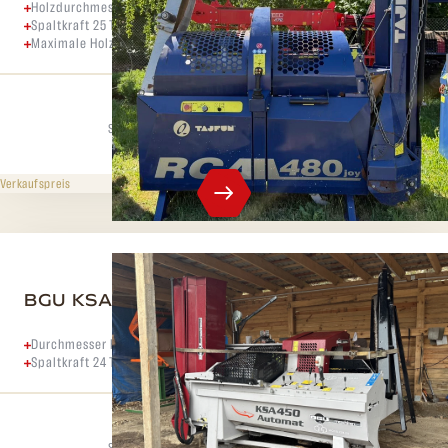
Holzdurchmesser bis zu 48 cm
Spaltkraft 25 Tonnen
Maximale Holzlänge 50 cm
Spaltdruck
Max. Durchmesser
25 t
48 cm
559 000 CZK
ohne MwSt.
Verkaufspreis
BGU KSA 450 Automat
Durchmesser bis 45 cm
Spaltkraft 24 Tonnen