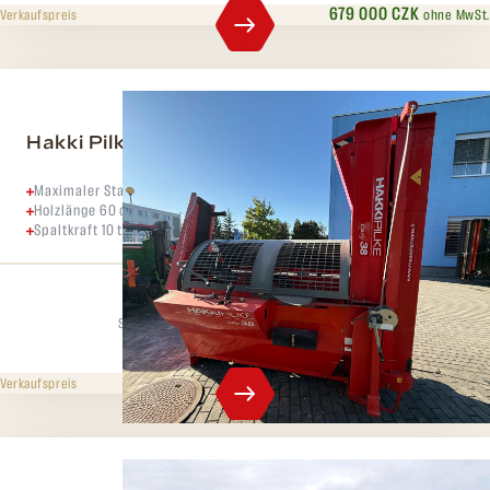
679 000 CZK
ohne MwSt.
Verkaufspreis
Hakki Pilke 38 Easy
Maximaler Stammdurchmesser 38 cm,
Holzlänge 60 cm,
Spaltkraft 10 t
Spaltdruck
Max. Durchmesser
10 t
38 cm
369 000 CZK
ohne MwSt.
Verkaufspreis