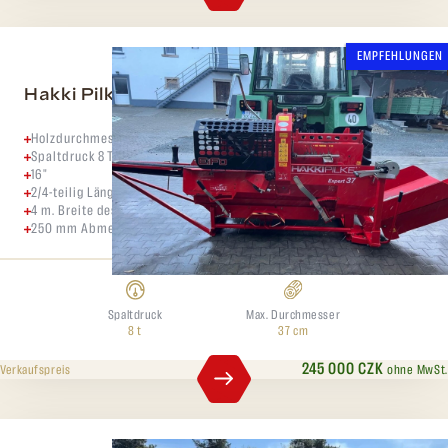
EMPFEHLUNGEN
Hakki Pilke Expert 37
Holzdurchmesser 37 cm
Spaltdruck 8 Tonnen
16"
2/4-teilig Länge des Entladebandes.
4 m. Breite des Entladeförderers.
250 mm Abmessungen des Beladeförderers
Spaltdruck
Max. Durchmesser
8 t
37 cm
245 000 CZK
ohne MwSt.
Verkaufspreis