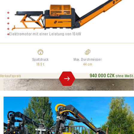
Baujahr 2026
Schnittkraft 18,5 t
Elektrische Ausführung
Kettenlänge 44 cm
Elektromotor mit einer Leistung von 15 kW
Spaltdruck
Max. Durchmesser
18.5 t
44 cm
940 000 CZK
ohne MwSt.
Verkaufspreis
Farma 9t, 2019
Baujahr: 2019
Tragfähigkeit: 9 Tonnen