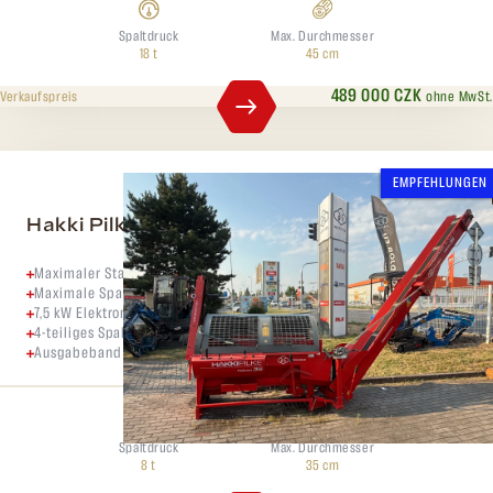
Spaltdruck
Max. Durchmesser
18 t
45 cm
489 000 CZK
ohne MwSt.
Verkaufspreis
EMPFEHLUNGEN
Hakki Pilke 35 Falcon Elektro
Maximaler Stammdurchmesser - 35-38 cm
Maximale Spaltkraft - 10 t
7,5 kW Elektromotor
4-teiliges Spaltmesser + 6-teiliges Spaltmesser
Ausgabeband 5m
Spaltdruck
Max. Durchmesser
8 t
35 cm