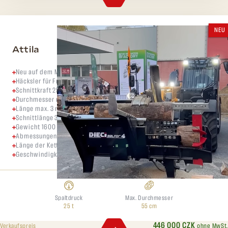
NEU
Attila
Neu auf dem Markt
Häcksler für Frontlader, Manipulatoren, Bagger
Schnittkraft 25 Tonnen
Durchmesser max. 550 mm
Länge max. 3 m
Schnittlänge 300-650 mm
Gewicht 1600 kg
Abmessungen 2,3x1,6x1,9 m
Länge der Kettensäge 750 mm
Geschwindigkeit der Kettensäge 23-46 m/sec
Spaltdruck
Max. Durchmesser
25 t
55 cm
446 000 CZK
ohne MwSt.
Verkaufspreis