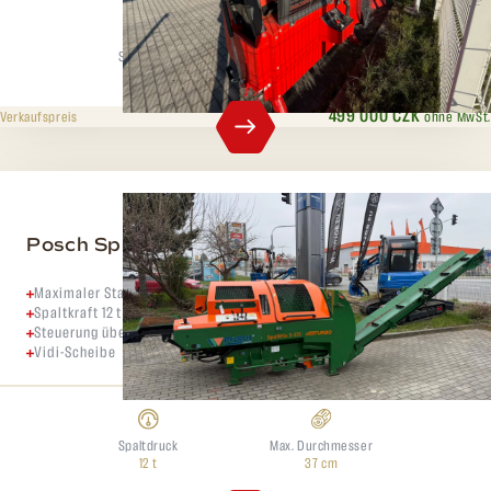
Spaltdruck
Max. Durchmesser
18 t
42 cm
499 000 CZK
ohne MwSt.
Verkaufspreis
Posch Spaltfix 375
Maximaler Stammdurchmesser 37 cm
Spaltkraft 12 t
Steuerung über Joystick
Vidi-Scheibe
Spaltdruck
Max. Durchmesser
12 t
37 cm