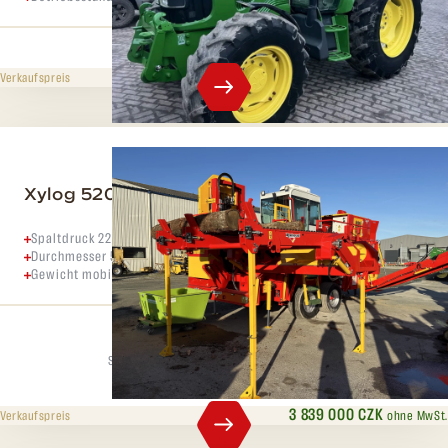
563 000 CZK
ohne MwSt.
Verkaufspreis
Xylog 520
Spaltdruck 22 Tonnen
Durchmesser 52 cm
Gewicht mobile Version 8500 kg
Spaltdruck
Max. Durchmesser
22 t
52 cm
3 839 000 CZK
ohne MwSt.
Verkaufspreis