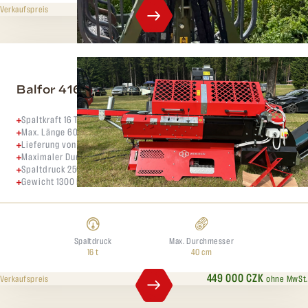
729 000 CZK
ohne MwSt.
Verkaufspreis
Balfor 416 elektro
Spaltkraft 16 Tonnen
Max. Länge 60 cm
Lieferung von Zuführtisch und Ersatzteilen möglich
Maximaler Durchmesser 40 cm
Spaltdruck 250 bar bei ca. 16 Tonnen
Gewicht 1300 kg
Spaltdruck
Max. Durchmesser
16 t
40 cm
449 000 CZK
ohne MwSt.
Verkaufspreis