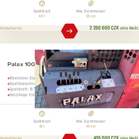
Spaltdruck
Max. Durchmesser
40 t
55 cm
2 250 000 CZK
ohne MwSt.
Verkaufspreis
Palax 100
Maximaler Stammdurchmesser: 40 cm
Spaltmaschine mit einer Sägeblattdurchmesser von 100 cm
Spaltkraft: 16 Tonnen
Holzlänge: Einstellbar im Bereich von 25 bis 55 cm
Spaltdruck
Max. Durchmesser
16 t
40 cm
435 000 CZK
ohne MwSt.
Verkaufspreis