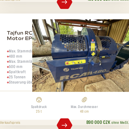
Tajfun RCA 480 joy+ Tajfun RN5000S+
Motor EP12+ Absaugung XE11
Max. Stammdurchmesser
480 mm
Max. Stammlänge
500 mm
Spaltkraft
25 Tonnen
Steuerung über elektrischen Joystick
Spaltdruck
Max. Durchmesser
25 t
48 cm
890 000 CZK
ohne MwSt.
Verkaufspreis