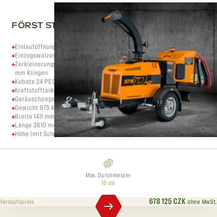
FÖRST ST6D 24 HP
Einlauföffnung Größe 150 mm x 200 mm
Einzugswalzen-System FörstGrip Einzugswalzen
Zerkleinerungsmethode Offene Scheibe (640 x 25 mm) mit zwei 203
mm Klingen
Kubota 24 PS Dieselmotor Doosan 42 PS Dieselmotor
Kraftstofftankinhalt 30 Liter
Geräuschpegel 122 dB
Gewicht 975 kg/ 1105 kg
Breite 1411 mm
Länge 3610 mm
Höhe (mit Schornstein) 2340 mm
Max. Durchmesser
15 cm
678 125 CZK
ohne MwSt.
Verkaufspreis