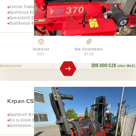
Antrieb Traktor oder Elektro 7 kW,
Spaltdruck 8,5 Tonnen
Querschnitt 37 cm
Spaltkreuze 4/6/8
Spaltdruck
Max. Durchmesser
8.5 t
37 cm
339 000 CZK
ohne MwSt.
Verkaufspreis
Krpan CS 4218 PRO
Spaltkraft 18 t
Bis zu einem Durchmesser von 42 cm
Spaltsystem „2 Speed Automatic“ serienmäßig