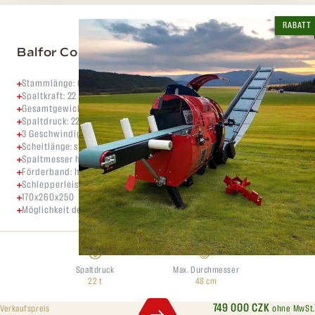
RABATT
Balfor Continetal 480
Stammlänge: 65 cm
Spaltkraft: 22 Tonnen
Gesamtgewicht: 1600 kg
Spaltdruck: 22to
3 Geschwindigkeiten – max. 3,6s pro Schneid,-Spaltprozess
Scheitlänge: stufenlos bis zu 65cm
Spaltmesser hydraulisch verstellbar
Förderband: hydraulisch ausfahrbar auf 5m mit Schwenkfunktion
Schlepperleistung: ab 80PS
170x260x250
Möglichkeit der Lieferung eines Futtertisches und von Ersatzteilen
Spaltdruck
Max. Durchmesser
22 t
48 cm
749 000 CZK
ohne MwSt.
Verkaufspreis