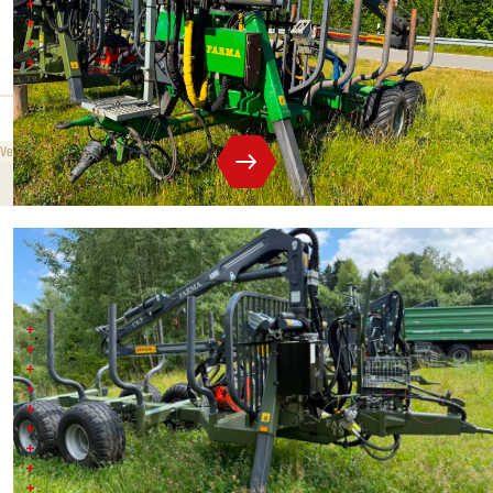
Hydraulikkran: 6,3 m
Hydraulische Bremsen an allen 4 Rädern
Elektrisches Ein-/Aus-Steuerventil
Zapfwellenantrieb
579 000 CZK
ohne MwSt.
Verkaufspreis
FARMA 9t, 2023
Baujahr 2023
Ausstattung:
Tragfähigkeit 9 t
Hydraulikkran 6,3 m
Seilwinde
Auflaufbremse
eigener Hydraulikkreis
Hydrauliksteuerblock
Rungen