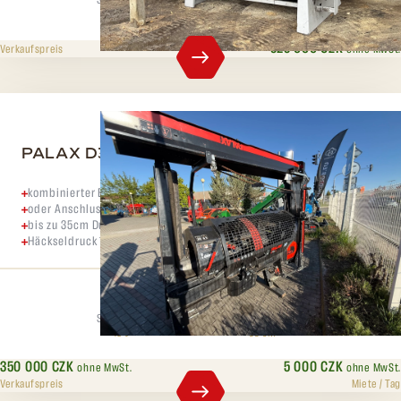
Spaltdruck
Max. Durchmesser
22 t
45 cm
525 000 CZK
ohne MwSt.
Verkaufspreis
PALAX D360 PRO+
kombinierter Elektroantrieb 7,5kW
oder Anschluss hinter Traktorzapfwelle
bis zu 35cm Durchmesser
Häckseldruck 10 Tonnen
Spaltdruck
Max. Durchmesser
10 t
35 cm
350 000 CZK
5 000 CZK
ohne MwSt.
ohne MwSt.
Verkaufspreis
Miete / Tag