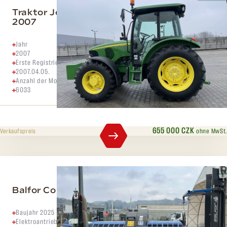
Traktor John Deere 5720 (6033mth) R.v.
2007
Jahr
2007
Erste Registrierung
2007.04.05.
Anzahl der Motorstunden
6033
655 000 CZK
ohne MwSt.
Verkaufspreis
Balfor Continental 416 Joy
Baujahr 2025
Elektroantrieb