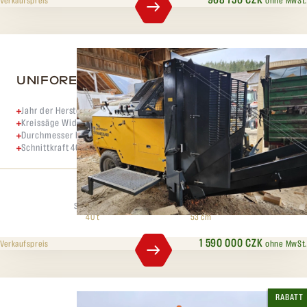
968 750 CZK
ohne MwSt.
Verkaufspreis
UNIFOREST 53/40
Jahr der Herstellung 2023,
Kreissäge Widia 130 cm max.
Durchmesser bis zu 53 cm. ,
Schnittkraft 400 kN (40 Tonnen)
Spaltdruck
Max. Durchmesser
40 t
53 cm
1 590 000 CZK
ohne MwSt.
Verkaufspreis
RABATT