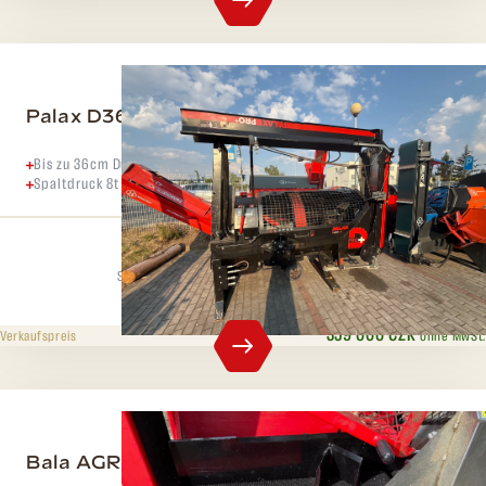
Palax D360 PRO + ELEKTRO
Bis zu 36cm Durchmesser
Spaltdruck 8t
Spaltdruck
Max. Durchmesser
8 t
36 cm
359 000 CZK
ohne MwSt.
Verkaufspreis
Bala AGRI 37EZ