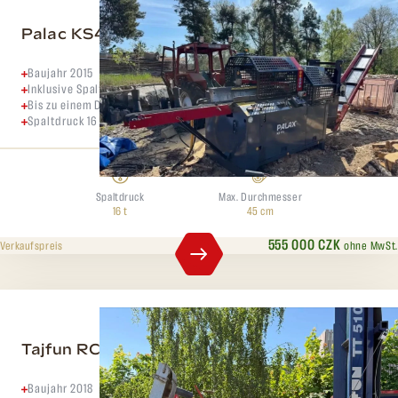
Palac KS45S
Baujahr 2015
Inklusive Spaltkreuze 4,6,8,12
Bis zu einem Durchmesser von 45 cm
Spaltdruck 16 Tonnen
Spaltdruck
Max. Durchmesser
16 t
45 cm
555 000 CZK
ohne MwSt.
Verkaufspreis
Tajfun RCA 480 Joy
Baujahr 2018