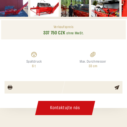
Verkaufspreis
337 750 CZK
ohne MwSt.
Spaltdruck
Max. Durchmesser
6 t
33 cm
Kontaktujte nás