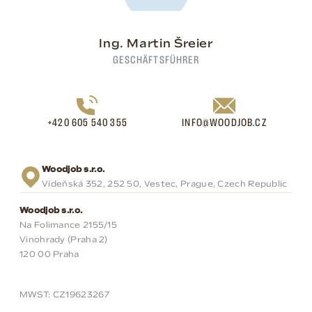
Ing. Martin Šreier
GESCHÄFTSFÜHRER
+420 605 540 355
INFO@WOODJOB.CZ
Woodjob s.r.o.
Vídeňská 352, 252 50, Vestec, Prague, Czech Republic
Woodjob s.r.o.
Na Folimance 2155/15
Vinohrady (Praha 2)
120 00 Praha
MWST: CZ19623267