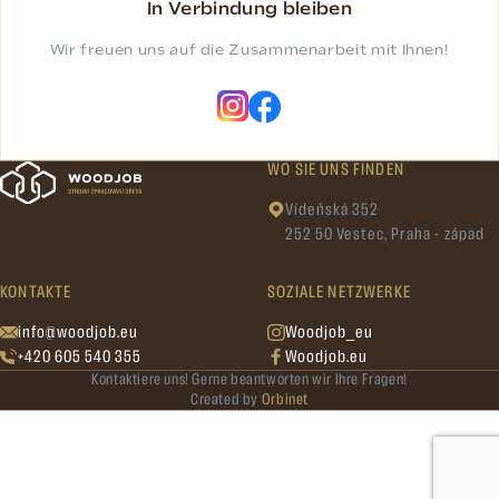
In Verbindung bleiben
Wir freuen uns auf die Zusammenarbeit mit Ihnen!
WO SIE UNS FINDEN
Vídeňská 352
252 50 Vestec, Praha - západ
KONTAKTE
SOZIALE NETZWERKE
info@woodjob.eu
Woodjob_eu
+420 605 540 355
Woodjob.eu
Kontaktiere uns! Gerne beantworten wir Ihre Fragen!
Created by
Orbinet