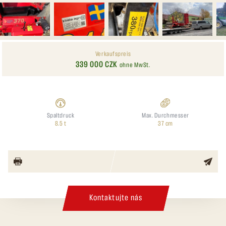
Verkaufspreis
339 000 CZK
ohne MwSt.
Spaltdruck
Max. Durchmesser
8.5 t
37 cm
Kontaktujte nás