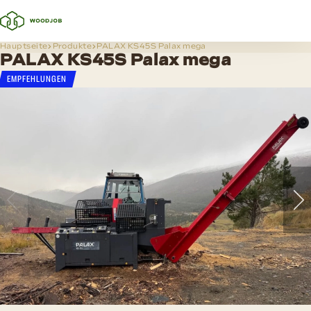
Hauptseite
Produkte
PALAX KS45S Palax mega
PALAX KS45S Palax mega
EMPFEHLUNGEN