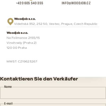
+420 605 540 355
INFO@WOODJOB.CZ
Woodjob s.r.o.
Vídeňská 352, 252 50, Vestec, Prague, Czech Republic
Woodjob s.r.o.
Na Folimance 2155/15
Vinohrady (Praha 2)
120 00 Praha
MWST: CZ19623267
Kontaktieren Sie den Verkäufer
Name
E-mail