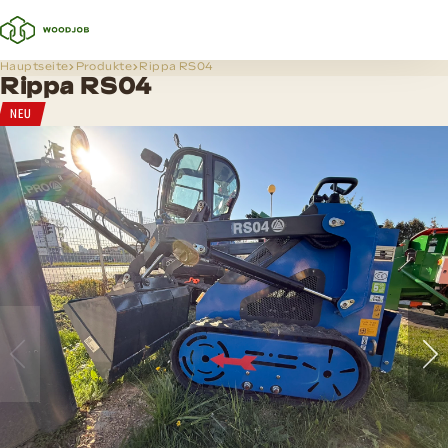
Hauptseite
Produkte
Rippa RS04
Rippa RS04
NEU