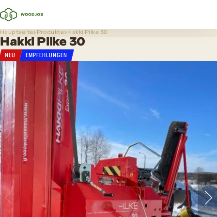
Hauptseite
Produkte
Hakki Pilke 30
Hakki Pilke 30
NEU
EMPFEHLUNGEN