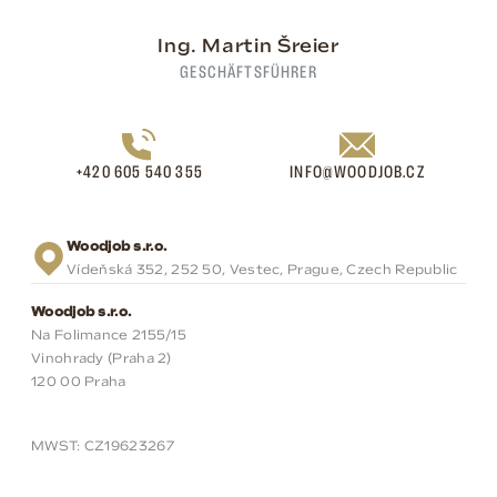
Ing. Martin Šreier
GESCHÄFTSFÜHRER
+420 605 540 355
INFO@WOODJOB.CZ
Woodjob s.r.o.
Vídeňská 352, 252 50, Vestec, Prague, Czech Republic
Woodjob s.r.o.
Na Folimance 2155/15
Vinohrady (Praha 2)
120 00 Praha
MWST: CZ19623267