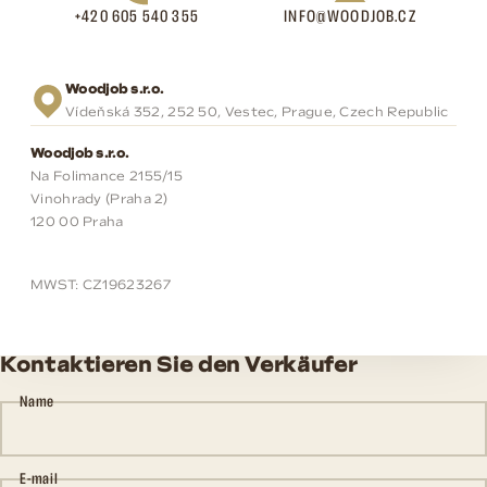
+420 605 540 355
INFO@WOODJOB.CZ
Woodjob s.r.o.
Vídeňská 352, 252 50, Vestec, Prague, Czech Republic
Woodjob s.r.o.
Na Folimance 2155/15
Vinohrady (Praha 2)
120 00 Praha
MWST: CZ19623267
Kontaktieren Sie den Verkäufer
Name
E-mail