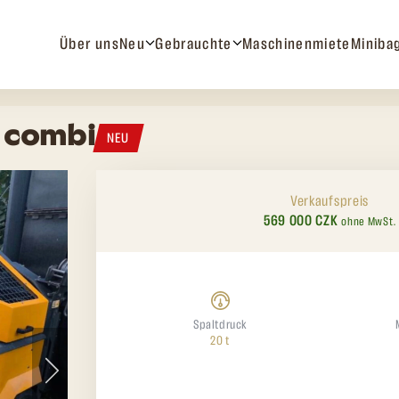
Über uns
Neu
Gebrauchte
Maschinenmiete
Miniba
0 combi
NEU
Verkaufspreis
569 000 CZK
ohne MwSt.
Spaltdruck
20 t