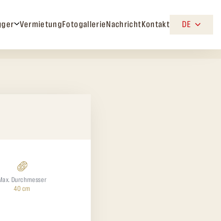
gger
Vermietung
Fotogallerie
Nachricht
Kontakt
DE
Max. Durchmesser
40 cm