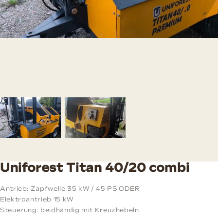
Uniforest Titan 40/20 combi
Antrieb: Zapfwelle 35 kW / 45 PS ODER
Elektroantrieb 15 kW
Steuerung: beidhändig mit Kreuzhebeln