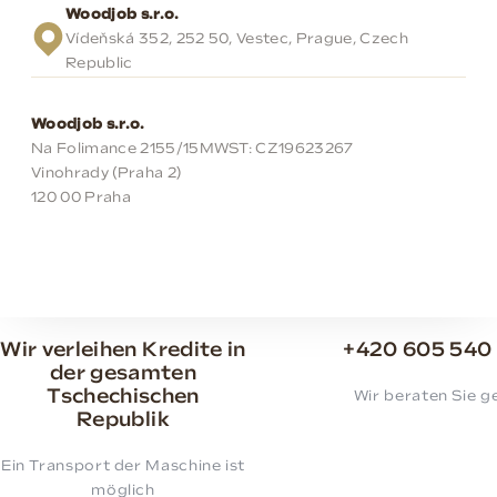
Woodjob s.r.o.
Vídeňská 352, 252 50, Vestec, Prague, Czech
Republic
Woodjob s.r.o.
Na Folimance 2155/15
MWST: CZ19623267
Vinohrady (Praha 2)
120 00 Praha
Wir verleihen Kredite in
+420 605 540
der gesamten
Tschechischen
Wir beraten Sie g
Republik
Ein Transport der Maschine ist
möglich