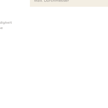
Max. Durchmesser
digkeit
he