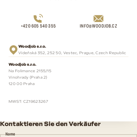
+420 605 540 355
INFO@WOODJOB.CZ
Woodjob s.r.o.
Vídeňská 352, 252 50, Vestec, Prague, Czech Republic
Woodjob s.r.o.
Na Folimance 2155/15
Vinohrady (Praha 2)
120 00 Praha
MWST: CZ19623267
Kontaktieren Sie den Verkäufer
Name