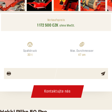
Verkaufspreis
1 172 500 CZK
ohne MwSt.
Spaltdruck
Max. Durchmesser
30 t
47 cm
Kontaktujte nás