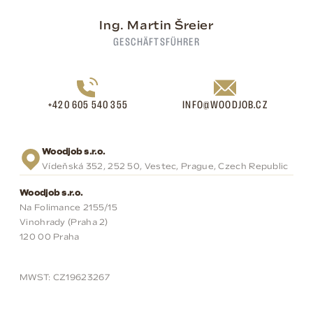
Ing. Martin Šreier
GESCHÄFTSFÜHRER
+420 605 540 355
INFO@WOODJOB.CZ
Woodjob s.r.o.
Vídeňská 352, 252 50, Vestec, Prague, Czech Republic
Woodjob s.r.o.
Na Folimance 2155/15
Vinohrady (Praha 2)
120 00 Praha
MWST: CZ19623267