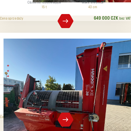
Ciśnienie rozdzielające
Maks. średnica
15 t
43 cm
649 000 CZK
bez VAT
Cena sprzedaży
Hakki Pilke 38 Easy
Maksymalna średnica kłody 38 cm,
Długość polana 60 cm,
Siła rozłupywania 10 t
Ciśnienie rozdzielające
Maks. średnica
10 t
38 cm
369 000 CZK
bez VAT
Cena sprzedaży