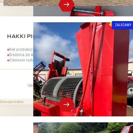
345 000 CZK
bez VAT
Cena sprzedaży
ZALECAMY
HAKKI PILKE 43 PRO Elektro
Rok produkcji 2023
Średnica do 43 cm
Ciśnienie rozłupywania 15 ton
Ciśnienie rozdzielające
Maks. średnica
15 t
43 cm
666 000 CZK
bez VAT
Cena sprzedaży