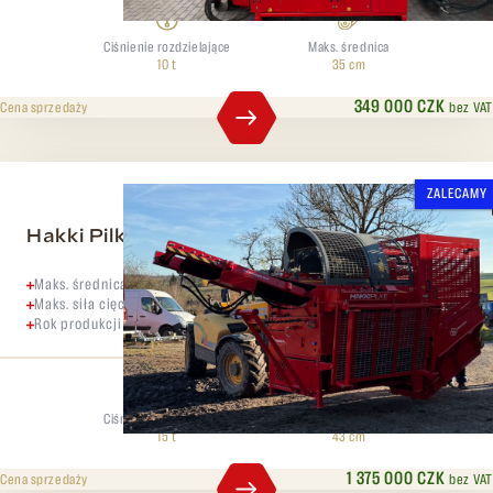
Ciśnienie rozdzielające
Maks. średnica
10 t
35 cm
349 000 CZK
bez VAT
Cena sprzedaży
ZALECAMY
Hakki Pilke 55 PRO (53)
Maks. średnica pnia 53 cm
Maks. siła cięcia 40 ton
Rok produkcji 2021
Ciśnienie rozdzielające
Maks. średnica
15 t
43 cm
1 375 000 CZK
bez VAT
Cena sprzedaży