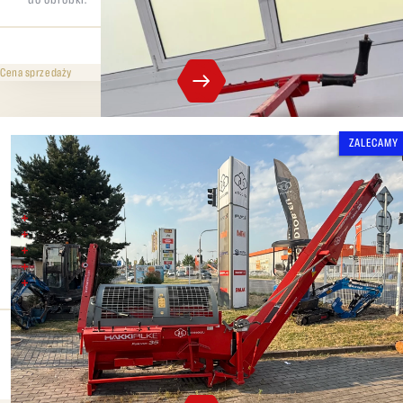
45 000 CZK
bez VAT
Cena sprzedaży
ZALECAMY
Hakki Pilke 35 Falcon Elektro
Maksymalna średnica pnia - 35-38 cm
Maksymalna siła łupania - 10 t
Silnik elektryczny o mocy 7,5 kW
4-częściowy nóż rozłupujący + 6-częściowy nóż rozłupujący
przenośnik dozujący 5m
Ciśnienie rozdzielające
Maks. średnica
8 t
35 cm