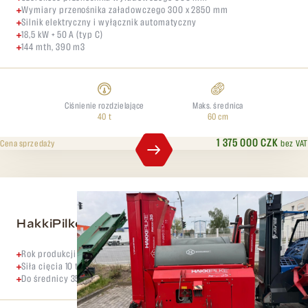
Wymiary przenośnika załadowczego 300 x 2850 mm
Silnik elektryczny i wyłącznik automatyczny
18,5 kW + 50 A (typ C)
144 mth, 390 m3
Ciśnienie rozdzielające
Maks. średnica
40 t
60 cm
1 375 000 CZK
bez VAT
Cena sprzedaży
HakkiPilke Falcon 35
Rok produkcji 2019,
Siła cięcia 10 ton,
Do średnicy 35 cm