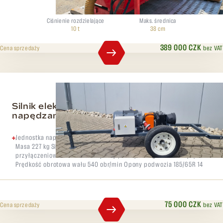
Ciśnienie rozdzielające
Maks. średnica
10 t
38 cm
389 000 CZK
bez VAT
Cena sprzedaży
Silnik elektryczny do maszyn
napędzanych wałem wyjściowym
Jednostka napędowa do wszystkich maszyn napędzanych WOM
Masa 227 kg Silnik elektryczny 11 Kw / 400V 100% ED Gniazdo
przyłączeniowe 32A Automatyczny przełącznik gwiazda-trójkąt
Prędkość obrotowa wału 540 obr/min Opony podwozia 185/65R 14
75 000 CZK
bez VAT
Cena sprzedaży