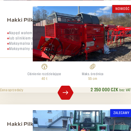
NOWOŚĆ
Hakki Pilke 55 PRO Combi
Napęd wałem PTO
lub silnikiem elektrycznym o mocy 21,3 kW
Maksymalna średnica pnia 55 cm
Maksymalny nacisk łupania 40 ton
Ciśnienie rozdzielające
Maks. średnica
40 t
55 cm
2 250 000 CZK
bez VAT
Cena sprzedaży
ZALECAMY
Hakki Pilke Expert 37