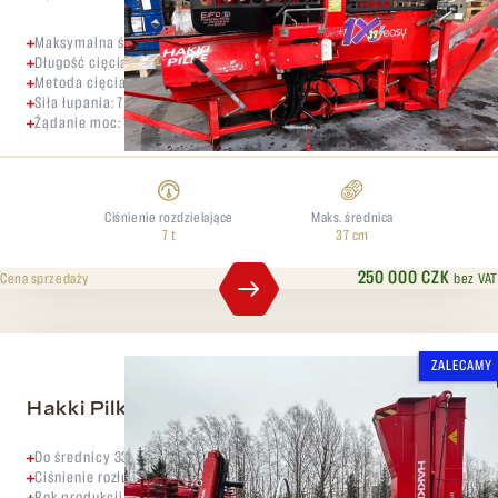
Maksymalna średnica kłody: 37 cm
Długość cięcia: 60 cm
Metoda cięcia: piła łańcuchowa
Siła łupania: 7 ton
Żądanie moc: 10 kW
Ciśnienie rozdzielające
Maks. średnica
7 t
37 cm
250 000 CZK
bez VAT
Cena sprzedaży
ZALECAMY
Hakki Pilke Raven 33
Do średnicy 33 cm,
Ciśnienie rozłupywania 6 t,