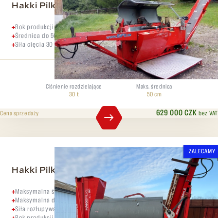
Hakki Pilke 50 PRO Traktor
Rok produkcji 2013
Średnica do 50 cm
Siła cięcia 30 ton
Ciśnienie rozdzielające
Maks. średnica
30 t
50 cm
629 000 CZK
bez VAT
Cena sprzedaży
ZALECAMY
Hakki Pilke 50 easy
Maksymalna średnica kłody 47 cm,
Maksymalna długość polana 60 cm,
Siła rozłupywania 30 ton
Rok produkcji 2011