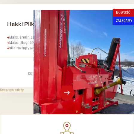
NOWOŚĆ
ZALECAMY
Hakki Pilke 30
Maks. średnica kłody 3O cm
Maks. długość kłody 50 cm,
siła rozłupywania 6 t
Ciśnienie rozdzielające
Maks. średnica
6 t
30 cm
219 000 CZK
bez VAT
Cena sprzedaży