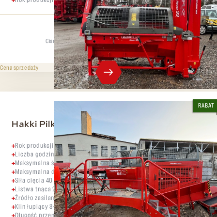
Rok produkcji 2019
Ciśnienie rozdzielające
Maks. średnica
6 t
33 cm
259 000 CZK
bez VAT
Cena sprzedaży
RABAT
Hakki Pilke 55 Pro + stół HakkiFeed 472
Rok produkcji 2021
Liczba godzin pracy silnika 141
Maksymalna średnica kłody 55 cm
Maksymalna długość polana 60 cm
Siła cięcia 40 ton
Listwa tnąca 25"
Źródło zasilania PTO, elektryczne, kombi
Klin łupiący 8-częściowy (opcjonalnie 16/24-częściowy)
Długość przenośnika rozładowczego 1,6 m (opcjonalnie 6 m/8 m)