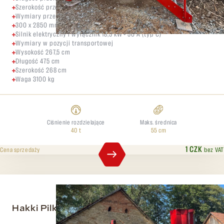
Szerokość przenośnika rozładowczego 60 cm
Wymiary przenośnika podającego
300 x 2850 mm
Silnik elektryczny i wyłącznik 18,5 kW + 50 A (typ C)
Wymiary w pozycji transportowej
Wysokość 267,5 cm
Długość 475 cm
Szerokość 268 cm
Waga 3100 kg
Ciśnienie rozdzielające
Maks. średnica
40 t
55 cm
1 CZK
bez VAT
Cena sprzedaży
Hakki Pilke 37 EASY Joystic