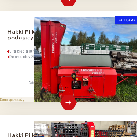
ZALECAMY
Hakki Pilke Falcon 35 plus plus stół
podający
Siła cięcia 10 ton
Do średnicy 35 cm
Ciśnienie rozdzielające
Maks. średnica
10 t
35 cm
379 000 CZK
bez VAT
Cena sprzedaży
Hakki Pilke 37 Easy