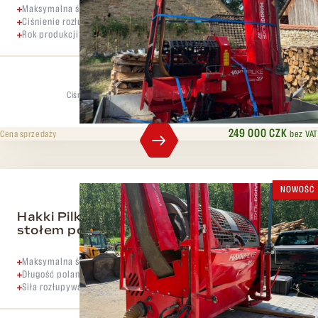
Maksymalna średnica 37 cm
Ciśnienie rozłupywania 8 ton
Rok produkcji 2006
Ciśnienie rozdzielające
Maks. średnica
8 t
37 cm
249 000 CZK
bez VAT
Cena sprzedaży
NOWOŚĆ
Hakki Pilke 38 Easy+ z odsysaniem i
stołem podającym
Maksymalna średnica kłody 38 cm,
Długość polana 60 cm,
Siła rozłupywania 10 t