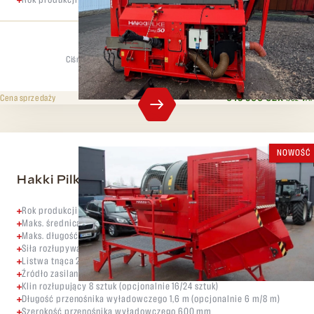
Ciśnienie rozdzielające
Maks. średnica
30 t
47 cm
643 500 CZK
bez VAT
Cena sprzedaży
NOWOŚĆ
Hakki Pilke 53 PRO Combi
Rok produkcji 2020
Maks. średnica kłody 55 cm
Maks. długość kłody 60 cm
Siła rozłupywania 40 ton
Listwa tnąca 25”
Źródło zasilania WOM, elektryczne, combi
Klin rozłupujący 8 sztuk (opcjonalnie 16/24 sztuk)
Długość przenośnika wyładowczego 1,6 m (opcjonalnie 6 m/8 m)
Szerokość przenośnika wyładowczego 600 mm