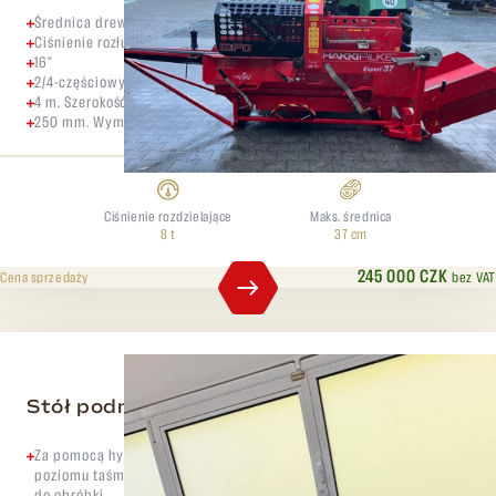
Średnica drewna 37 cm
Ciśnienie rozłupywania 8 ton
16"
2/4-częściowy Długość przenośnika rozładunkowego.
4 m. Szerokość przenośnika wyładowczego.
250 mm. Wymiary przenośnika załadowczego
Ciśnienie rozdzielające
Maks. średnica
8 t
37 cm
245 000 CZK
bez VAT
Cena sprzedaży
Stół podnoszący Hakki Pilke Hakki Lift
Za pomocą hydraulicznego tłoczyska kłody są podnoszone do
poziomu taśmy podającej, co pozwala bez wysiłku podnosić kłody
do obróbki.