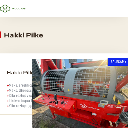
Hakki Pilke
ZALECAMY
Hakki Pilke 43 Pro / Napęd kombi
Maks. średnica kłody 43 cm
Maks. długość polana 60 cm
Siła rozłupywania 15 ton
Listwa tnąca 18”
Klin rozłupujący 6-częściowy